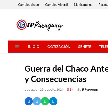
Cambios chaco
Cambios Alberdi
Maxicambios
Parag
INICIO
COTIZACIÓN
SENETE
TELE
Guerra del Chaco Ante
y Consecuencias
Updated:
25 agosto, 2021
3K
By
IPParaguay