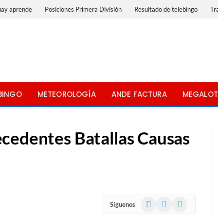
uay aprende
Posiciones Primera División
Resultado de telebingo
Tr
BINGO
METEOROLOGÍA
ANDE FACTURA
MEGALOT
cedentes Batallas Causas
Facebook
X
WhatsApp
Siguenos
(Twitter)