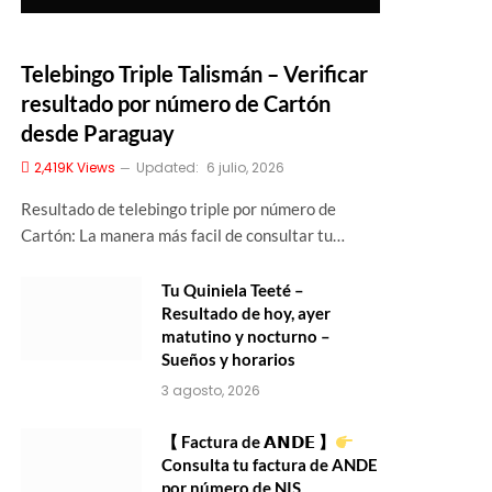
Telebingo Triple Talismán – Verificar
resultado por número de Cartón
desde Paraguay
2,419K
Views
Updated:
6 julio, 2026
Resultado de telebingo triple por número de
Cartón: La manera más facil de consultar tu…
Tu Quiniela Teeté –
Resultado de hoy, ayer
matutino y nocturno –
Sueños y horarios
3 agosto, 2026
【 Factura de 𝗔𝗡𝗗𝗘 】
Consulta tu factura de ANDE
por número de NIS