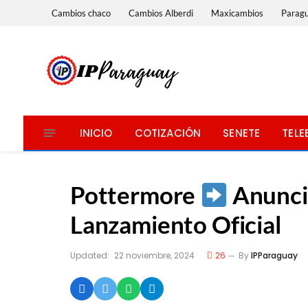
Cambios chaco
Cambios Alberdi
Maxicambios
Parag
INICIO
COTIZACIÓN
SENETE
TELE
Pottermore
Anunc
Lanzamiento Oficial
Updated:
22 noviembre, 2024
26
By
IPParaguay