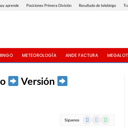
uay aprende
Posiciones Primera División
Resultado de telebingo
Tr
BINGO
METEOROLOGÍA
ANDE FACTURA
MEGALOT
io
Versión
Facebook
X
WhatsApp
Siguenos
(Twitter)