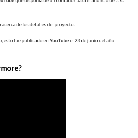
ouTube
que disponía de un contador para el anuncio de J. K.
acerca de los detalles del proyecto.
, esto fue publicado en
YouTube
el 23 de junio del año
ermore?