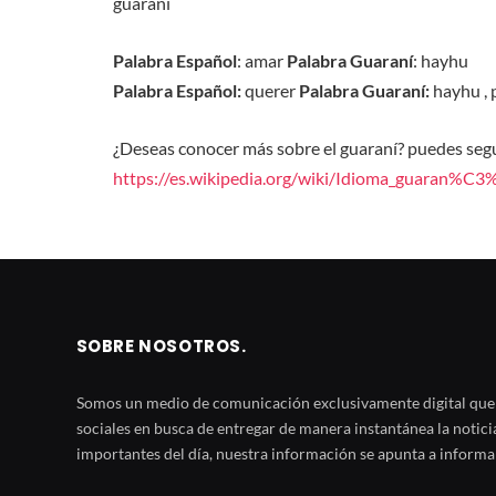
guaraní
Palabra Español
: amar
Palabra Guaraní
: hayhu
Palabra Español:
querer
Palabra Guaraní:
hayhu , 
¿Deseas conocer más sobre el guaraní? puedes segui
https://es.wikipedia.org/wiki/Idioma_guaran%C
SOBRE NOSOTROS.
Somos un medio de comunicación exclusivamente digital que u
sociales en busca de entregar de manera instantánea la notic
importantes del día, nuestra información se apunta a informar