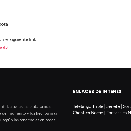
pota
r el siguiente link
3%AD
ENLACES DE INTERÉS
Telebingo Triple
|
Seneté
|
Sor
tiliza todas las plataformas
Chontico Noche
|
Fantastica 
ia del momento y los hechos más
 según las tendencias en redes.