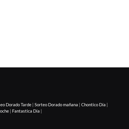
teo Dorado Tarde
|
Sorteo Dorado mañana
|
Chontico Día
|
Noche
|
Fantastica Día
|