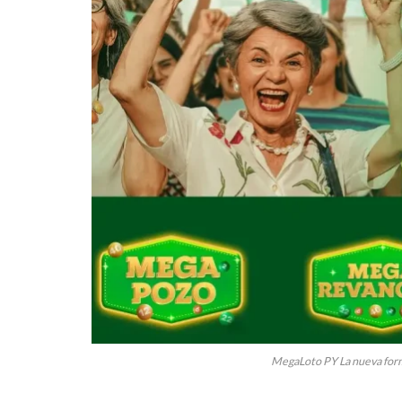
MegaLoto PY La nueva form