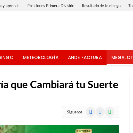
uay aprende
Posiciones Primera División
Resultado de telebingo
Tr
BINGO
METEOROLOGÍA
ANDE FACTURA
MEGALOT
ía que Cambiará tu Suerte
Facebook
X
WhatsApp
Siguenos
(Twitter)