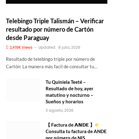
Telebingo Triple Talismán – Verificar
resultado por número de Cartón
desde Paraguay
2,419K
Views
Updated:
6 julio, 2026
Resultado de telebingo triple por número de
Cartón: La manera más facil de consultar tu…
Tu Quiniela Teeté –
Resultado de hoy, ayer
matutino y nocturno –
Sueños y horarios
3 agosto, 2026
【 Factura de 𝗔𝗡𝗗𝗘 】
Consulta tu factura de ANDE
por número de NIS