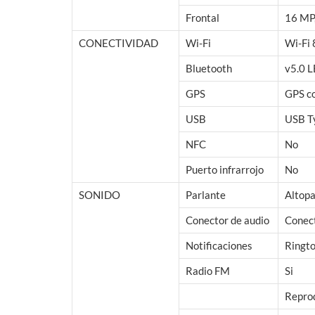
Frontal
16 MP,
CONECTIVIDAD
Wi-Fi
Wi-Fi 
Bluetooth
v5.0 
GPS
GPS c
USB
USB T
NFC
No
Puerto infrarrojo
No
SONIDO
Parlante
Altopa
Conector de audio
Conect
Notificaciones
Ringto
Radio FM
Si
Repro