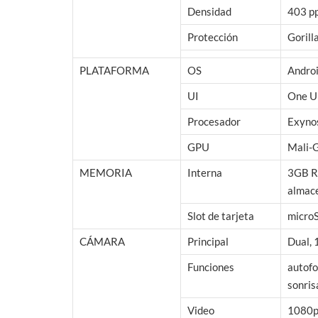
Densidad
403 pp
Protección
Gorill
PLATAFORMA
OS
Androi
UI
One U
Procesador
Exyno
GPU
Mali-
MEMORIA
Interna
3GB R
almac
Slot de tarjeta
micro
CÁMARA
Principal
Dual, 
Funciones
autofo
sonris
Video
1080p