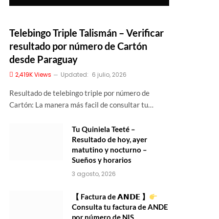
Telebingo Triple Talismán – Verificar
resultado por número de Cartón
desde Paraguay
2,419K
Views
Updated:
6 julio, 2026
Resultado de telebingo triple por número de
Cartón: La manera más facil de consultar tu…
Tu Quiniela Teeté –
Resultado de hoy, ayer
matutino y nocturno –
Sueños y horarios
3 agosto, 2026
【 Factura de 𝗔𝗡𝗗𝗘 】
Consulta tu factura de ANDE
por número de NIS