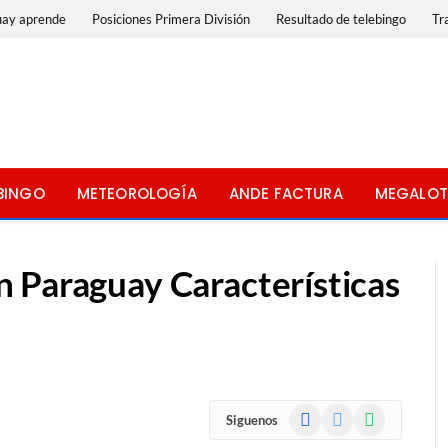
uay aprende
Posiciones Primera División
Resultado de telebingo
Tr
BINGO
METEOROLOGÍA
ANDE FACTURA
MEGALOT
 Paraguay Características
Facebook
X
WhatsApp
Siguenos
(Twitter)