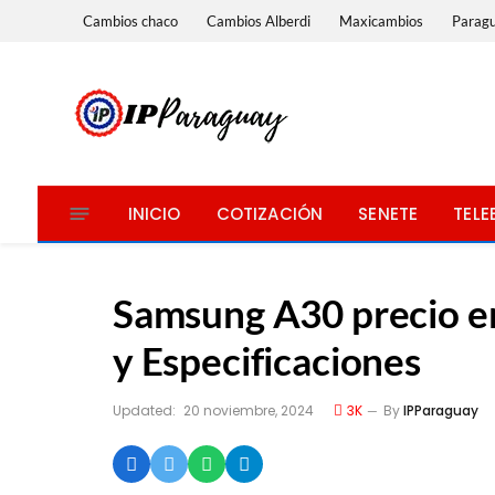
Cambios chaco
Cambios Alberdi
Maxicambios
Parag
INICIO
COTIZACIÓN
SENETE
TELE
Samsung A30 precio en
y Especificaciones
Updated:
20 noviembre, 2024
3K
By
IPParaguay