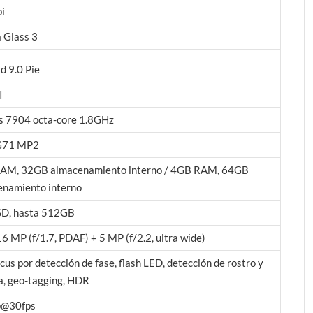
i
a Glass 3
d 9.0 Pie
I
s 7904 octa-core 1.8GHz
G71 MP2
AM, 32GB almacenamiento interno / 4GB RAM, 64GB
enamiento interno
SD, hasta 512GB
16 MP (f/1.7, PDAF) + 5 MP (f/2.2, ultra wide)
cus por detección de fase, flash LED, detección de rostro y
a, geo-tagging, HDR
@30fps