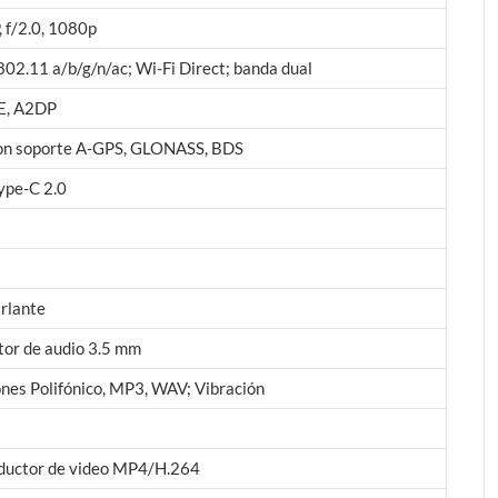
 f/2.0, 1080p
802.11 a/b/g/n/ac; Wi-Fi Direct; banda dual
LE, A2DP
on soporte A-GPS, GLONASS, BDS
ype-C 2.0
rlante
or de audio 3.5 mm
nes Polifónico, MP3, WAV; Vibración
ductor de video MP4/H.264