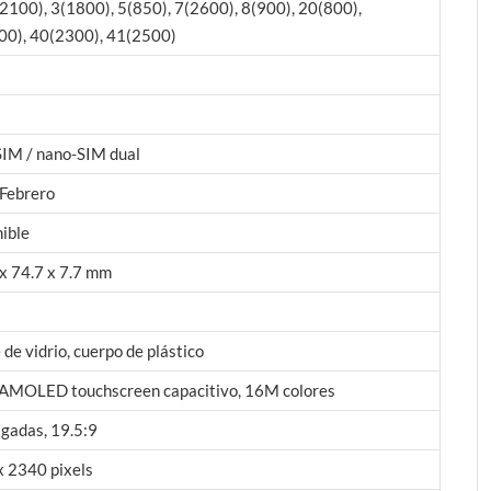
2100), 3(1800), 5(850), 7(2600), 8(900), 20(800),
00), 40(2300), 41(2500)
IM / nano-SIM dual
Febrero
ible
x 74.7 x 7.7 mm
 de vidrio, cuerpo de plástico
 AMOLED touchscreen capacitivo, 16M colores
lgadas, 19.5:9
 2340 pixels