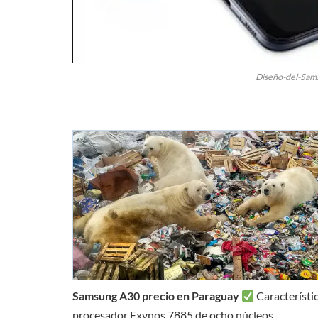
Diseño-del-Sam
Samsung A30 precio en Paraguay
Característi
procesador Exynos 7885 de ocho núcleos.