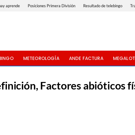
uay aprende
Posiciones Primera División
Resultado de telebingo
Tr
BINGO
METEOROLOGÍA
ANDE FACTURA
MEGALOT
inición, Factores abióticos fí