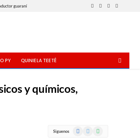
aductor guaraní
Facebook
X
Instagram
WhatsApp
(Twitter)
O PY
QUINIELA TEETÉ
sicos y químicos,
Facebook
X
WhatsApp
Siguenos
(Twitter)