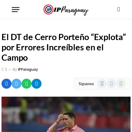
El DT de Cerro Porteño “Explota”
por Errores Increíbles en el
Campo
2
By
IPParaguay
Facebook
X
WhatsA
Siguenos
(Twitter)