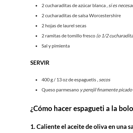
2 cucharaditas de azúcar blanca
, si es necesa
2 cucharaditas de salsa Worcestershire
2 hojas de laurel secas
2 ramitas de tomillo fresco
(o 1/2 cucharadita
Sal y pimienta
SERVIR
400 g / 13 oz de espaguetis
, secos
Queso parmesano
y perejil finamente picado
¿Cómo hacer espagueti a la bolo
1. Caliente el aceite de oliva en una