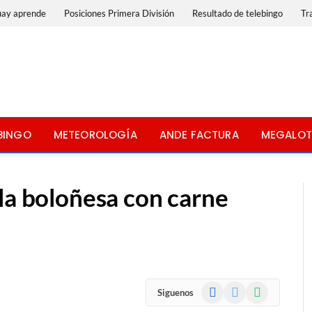
uay aprende
Posiciones Primera División
Resultado de telebingo
Tr
BINGO
METEOROLOGÍA
ANDE FACTURA
MEGALOT
la boloñesa con carne
Facebook
X
WhatsApp
Siguenos
(Twitter)