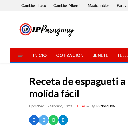
Cambios chaco
Cambios Alberdi
Maxicambios
Parag
INICIO
COTIZACIÓN
SENETE
TELE
Receta de espagueti a 
molida fácil
Updated:
7 febrero, 2023
69
By
IPParaguay