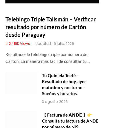
Telebingo Triple Talismán – Verificar
resultado por número de Cartón
desde Paraguay
2,419K
Views
Updated:
6 julio, 2026
Resultado de telebingo triple por número de
Cartón: La manera más facil de consultar tu…
Tu Quiniela Teeté –
Resultado de hoy, ayer
matutino y nocturno –
Sueños y horarios
3 agosto, 2026
【 Factura de 𝗔𝗡𝗗𝗘 】
Consulta tu factura de ANDE
por número de NIS