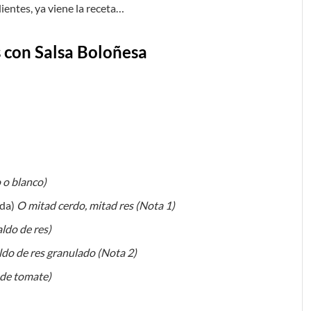
ientes, ya viene la receta…
s con Salsa Boloñesa
 o blanco)
ida)
O mitad cerdo, mitad res (Nota 1)
aldo de res)
do de res granulado (Nota 2)
 de tomate)