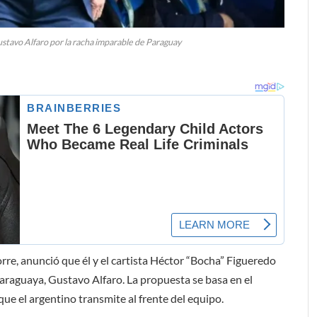
tavo Alfaro por la racha imparable de Paraguay
rre, anunció que él y el cartista Héctor “Bocha” Figueredo
araguaya, Gustavo Alfaro. La propuesta se basa en el
e el argentino transmite al frente del equipo.