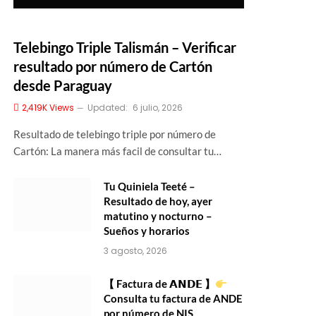
Telebingo Triple Talismán – Verificar
resultado por número de Cartón
desde Paraguay
2,419K
Views
Updated:
6 julio, 2026
Resultado de telebingo triple por número de
Cartón: La manera más facil de consultar tu…
Tu Quiniela Teeté –
Resultado de hoy, ayer
matutino y nocturno –
Sueños y horarios
3 agosto, 2026
【 Factura de 𝗔𝗡𝗗𝗘 】
Consulta tu factura de ANDE
por número de NIS