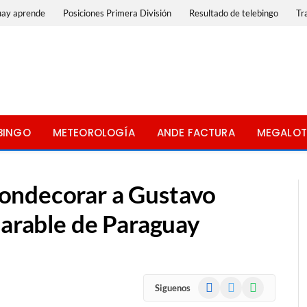
uay aprende
Posiciones Primera División
Resultado de telebingo
Tr
BINGO
METEOROLOGÍA
ANDE FACTURA
MEGALOT
ondecorar a Gustavo
parable de Paraguay
Facebook
X
WhatsApp
Siguenos
(Twitter)