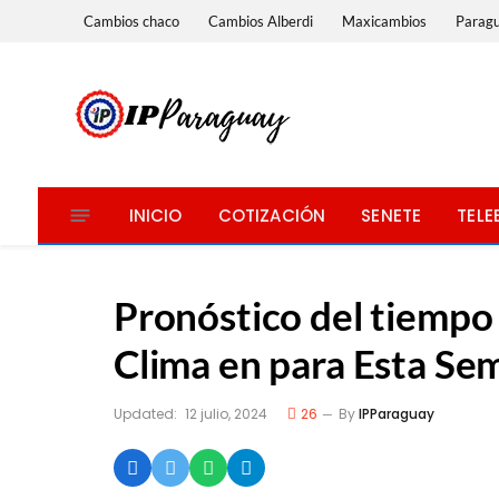
Cambios chaco
Cambios Alberdi
Maxicambios
Parag
INICIO
COTIZACIÓN
SENETE
TELE
Pronóstico del tiempo p
Clima en para Esta Se
Updated:
12 julio, 2024
26
By
IPParaguay