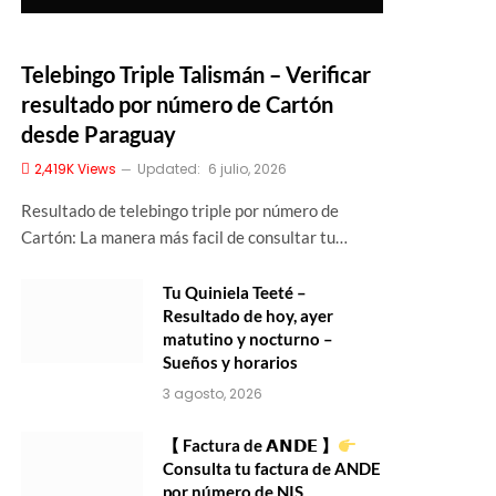
Telebingo Triple Talismán – Verificar
resultado por número de Cartón
desde Paraguay
2,419K
Views
Updated:
6 julio, 2026
Resultado de telebingo triple por número de
Cartón: La manera más facil de consultar tu…
Tu Quiniela Teeté –
Resultado de hoy, ayer
matutino y nocturno –
Sueños y horarios
3 agosto, 2026
【 Factura de 𝗔𝗡𝗗𝗘 】
Consulta tu factura de ANDE
por número de NIS