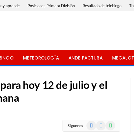
uay aprende
Posiciones Primera División
Resultado de telebingo
Tr
BINGO
METEOROLOGÍA
ANDE FACTURA
MEGALOT
ara hoy 12 de julio y el
mana
Facebook
X
WhatsApp
Siguenos
(Twitter)