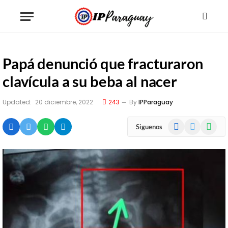
Papá denunció que fracturaron
clavícula a su beba al nacer
Updated:
20 diciembre, 2022
243
By
IPParaguay
Facebook
X
WhatsA
Siguenos
(Twitter)