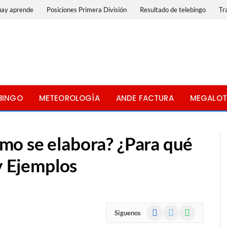
uay aprende
Posiciones Primera División
Resultado de telebingo
Tr
BINGO
METEOROLOGÍA
ANDE FACTURA
MEGALOT
mo se elabora? ¿Para qué
 y Ejemplos
Facebook
X
WhatsApp
Siguenos
(Twitter)