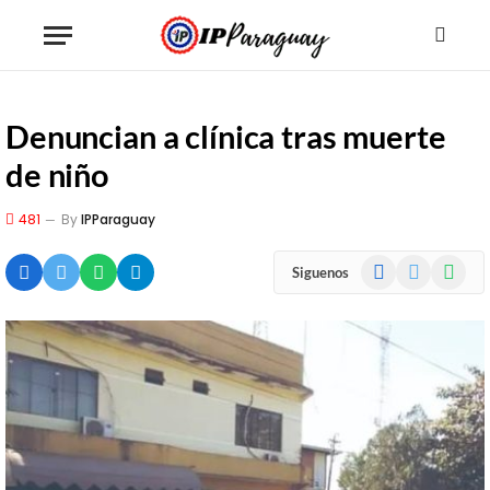
Denuncian a clínica tras muerte
de niño
481
By
IPParaguay
Facebook
X
WhatsA
Siguenos
(Twitter)