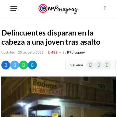
Delincuentes disparan en la
cabeza a una joven tras asalto
Updated:
26 agosto, 2022
498
By
IPParaguay
Facebook
X
WhatsA
Siguenos
(Twitter)