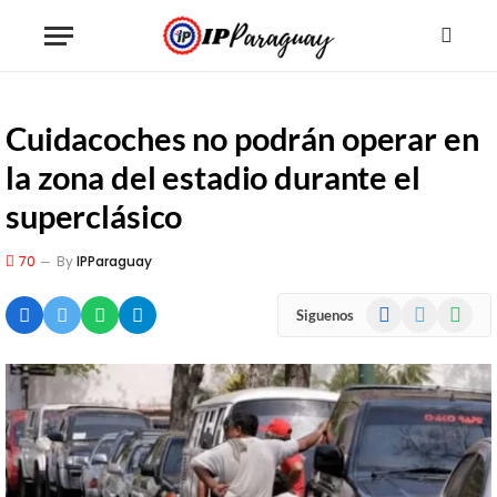
Cuidacoches no podrán operar en
la zona del estadio durante el
superclásico
70
By
IPParaguay
Facebook
X
WhatsA
Siguenos
(Twitter)