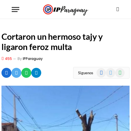
Cortaron un hermoso tajy y
ligaron feroz multa
455
By
IPParaguay
Facebook
X
WhatsA
Siguenos
(Twitter)