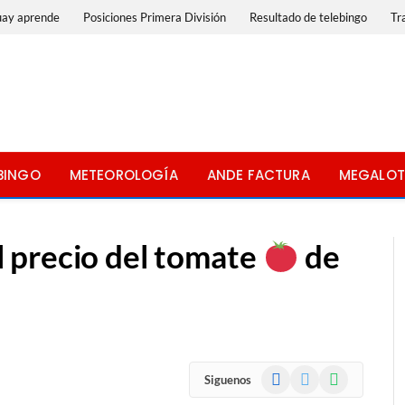
uay aprende
Posiciones Primera División
Resultado de telebingo
Tr
BINGO
METEOROLOGÍA
ANDE FACTURA
MEGALOT
 precio del tomate
de
Facebook
X
WhatsApp
Siguenos
(Twitter)