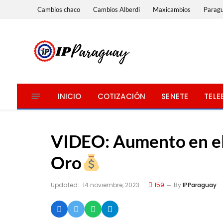
Cambios chaco
Cambios Alberdi
Maxicambios
Parag
INICIO
COTIZACIÓN
SENETE
TELE
VIDEO: Aumento en el
Oro
Updated:
14 noviembre, 2023
159
By
IPParaguay