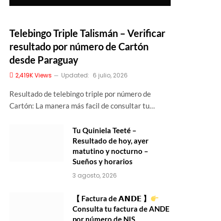
Telebingo Triple Talismán – Verificar
resultado por número de Cartón
desde Paraguay
2,419K
Views
Updated:
6 julio, 2026
Resultado de telebingo triple por número de
Cartón: La manera más facil de consultar tu…
Tu Quiniela Teeté –
Resultado de hoy, ayer
matutino y nocturno –
Sueños y horarios
3 agosto, 2026
【 Factura de 𝗔𝗡𝗗𝗘 】
Consulta tu factura de ANDE
por número de NIS