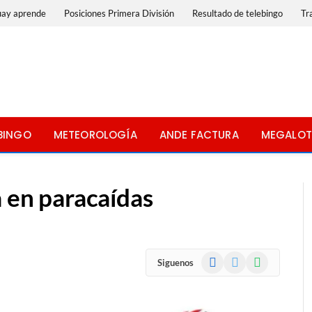
uay aprende
Posiciones Primera División
Resultado de telebingo
Tr
BINGO
METEOROLOGÍA
ANDE FACTURA
MEGALOT
a en paracaídas
Facebook
X
WhatsApp
Siguenos
(Twitter)