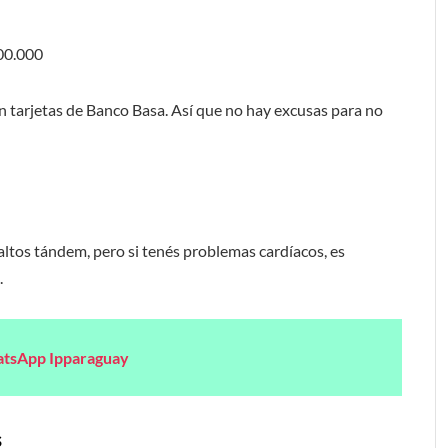
00.000
n tarjetas de Banco Basa. Así que no hay excusas para no
ltos tándem, pero si tenés problemas cardíacos, es
.
atsApp Ipparaguay
s