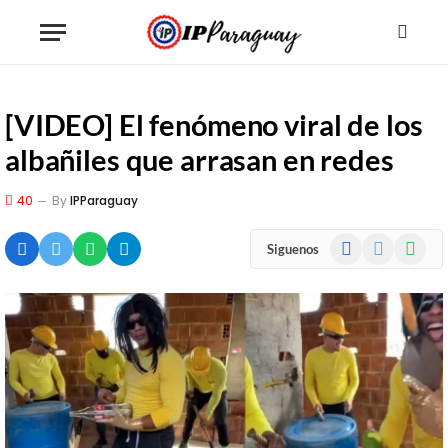
[VIDEO] El fenómeno viral de los
albañiles que arrasan en redes
40
By
IPParaguay
Facebook
X
WhatsA
Siguenos
(Twitter)