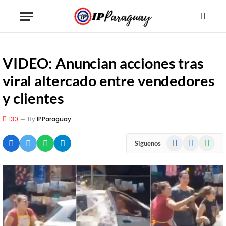
VIDEO: Anuncian acciones tras
viral altercado entre vendedores
y clientes
130
By
IPParaguay
Facebook
X
WhatsA
Siguenos
(Twitter)