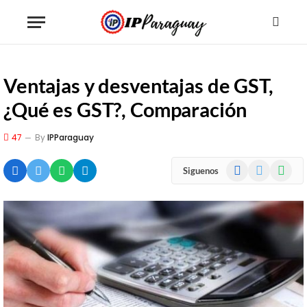
Ventajas y desventajas de GST,
¿Qué es GST?, Comparación
47
By
IPParaguay
Facebook
X
WhatsA
Siguenos
(Twitter)