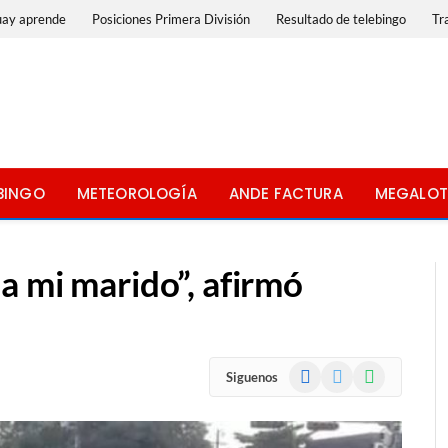
uay aprende
Posiciones Primera División
Resultado de telebingo
Tr
BINGO
METEOROLOGÍA
ANDE FACTURA
MEGALOT
a mi marido”, afirmó
Facebook
X
WhatsApp
Siguenos
(Twitter)