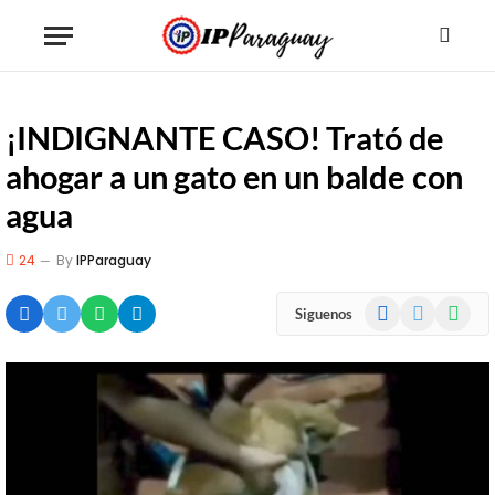
¡INDIGNANTE CASO! Trató de
ahogar a un gato en un balde con
agua
24
By
IPParaguay
Facebook
X
WhatsA
Siguenos
(Twitter)