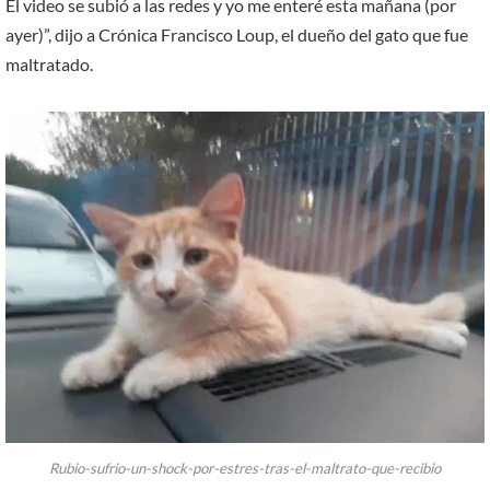
El video se subió a las redes y yo me enteré esta mañana (por
ayer)”, dijo a Crónica Francisco Loup, el dueño del gato que fue
maltratado.
Rubio-sufrio-un-shock-por-estres-tras-el-maltrato-que-recibio