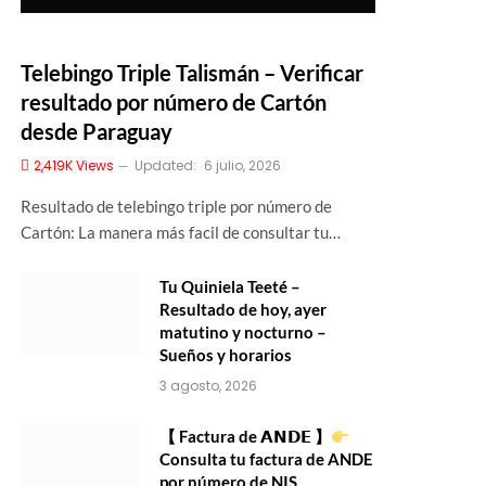
Telebingo Triple Talismán – Verificar
resultado por número de Cartón
desde Paraguay
2,419K
Views
Updated:
6 julio, 2026
Resultado de telebingo triple por número de
Cartón: La manera más facil de consultar tu…
Tu Quiniela Teeté –
Resultado de hoy, ayer
matutino y nocturno –
Sueños y horarios
3 agosto, 2026
【 Factura de 𝗔𝗡𝗗𝗘 】
Consulta tu factura de ANDE
por número de NIS