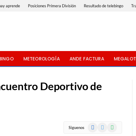
uay aprende
Posiciones Primera División
Resultado de telebingo
Tr
BINGO
METEOROLOGÍA
ANDE FACTURA
MEGALOT
ncuentro Deportivo de
Facebook
X
WhatsApp
Siguenos
(Twitter)