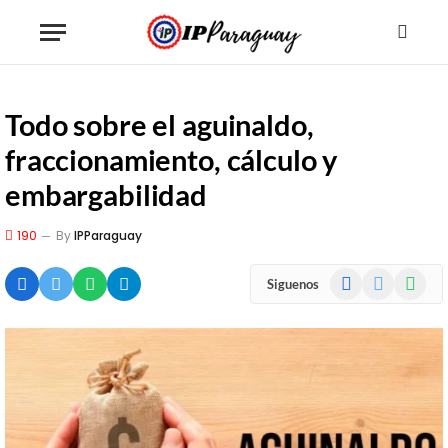
Todo sobre el aguinaldo,
fraccionamiento, cálculo y
embargabilidad
190
By
IPParaguay
Facebook
X
WhatsA
Siguenos
(Twitter)