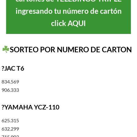
ingresando tu número de cartón
click AQUI
SORTEO POR NUMERO DE CARTON
?JAC T6
834.569
906.333
?YAMAHA YCZ-110
625.315
632.299
715.903