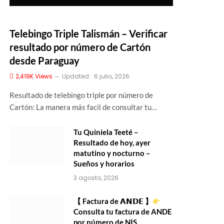
Telebingo Triple Talismán – Verificar
resultado por número de Cartón
desde Paraguay
2,419K
Views
Updated:
6 julio, 2026
Resultado de telebingo triple por número de
Cartón: La manera más facil de consultar tu…
Tu Quiniela Teeté –
Resultado de hoy, ayer
matutino y nocturno –
Sueños y horarios
3 agosto, 2026
【 Factura de 𝗔𝗡𝗗𝗘 】
Consulta tu factura de ANDE
por número de NIS