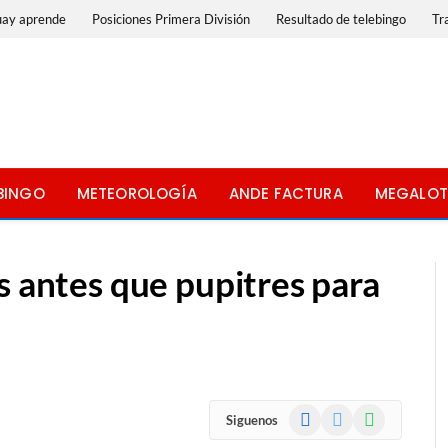
uay aprende
Posiciones Primera División
Resultado de telebingo
Tr
BINGO
METEOROLOGÍA
ANDE FACTURA
MEGALOT
s antes que pupitres para
Facebook
X
WhatsApp
Siguenos
(Twitter)