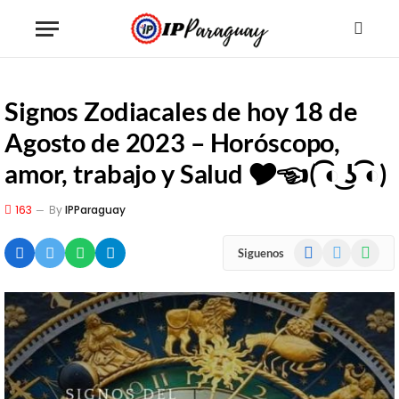
Signos Zodiacales de hoy 18 de
Agosto de 2023 – Horóscopo,
amor, trabajo y Salud 🎔☜ ( ͡◐ ͜ʖ ͡◐)
163
By
IPParaguay
Facebook
X
WhatsA
Siguenos
(Twitter)