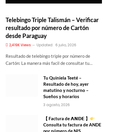
Telebingo Triple Talismán – Verificar
resultado por número de Cartón
desde Paraguay
2,419K
Views
Updated:
6 julio, 2026
Resultado de telebingo triple por número de
Cartón: La manera más facil de consultar tu…
Tu Quiniela Teeté –
Resultado de hoy, ayer
matutino y nocturno –
Sueños y horarios
3 agosto, 2026
【 Factura de 𝗔𝗡𝗗𝗘 】
Consulta tu factura de ANDE
por número de NIS