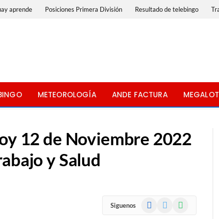
uay aprende
Posiciones Primera División
Resultado de telebingo
Tr
BINGO
METEOROLOGÍA
ANDE FACTURA
MEGALOT
hoy 12 de Noviembre 2022
rabajo y Salud
Facebook
X
WhatsApp
Siguenos
(Twitter)