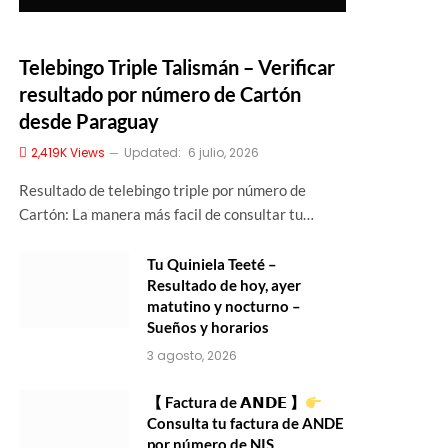
Telebingo Triple Talismán – Verificar
resultado por número de Cartón
desde Paraguay
2,419K
Views
Updated:
6 julio, 2026
Resultado de telebingo triple por número de
Cartón: La manera más facil de consultar tu…
Tu Quiniela Teeté –
Resultado de hoy, ayer
matutino y nocturno –
Sueños y horarios
3 agosto, 2026
【 Factura de 𝗔𝗡𝗗𝗘 】
Consulta tu factura de ANDE
por número de NIS