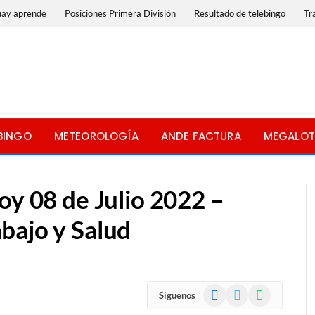
uay aprende
Posiciones Primera División
Resultado de telebingo
Tr
BINGO
METEOROLOGÍA
ANDE FACTURA
MEGALOT
oy 08 de Julio 2022 –
bajo y Salud
Facebook
X
WhatsApp
Siguenos
(Twitter)