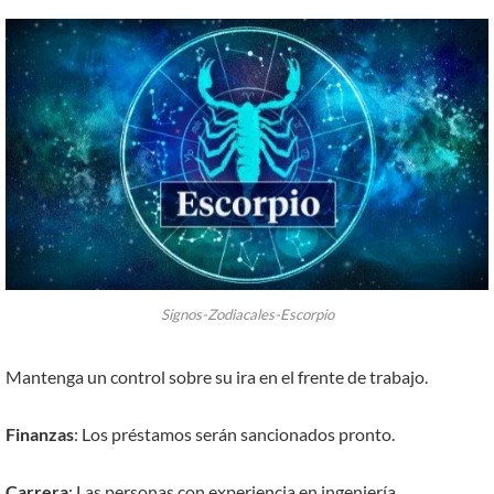
Signos-Zodiacales-Escorpio
Mantenga un control sobre su ira en el frente de trabajo.
Finanzas
: Los préstamos serán sancionados pronto.
Carrera
: Las personas con experiencia en ingeniería