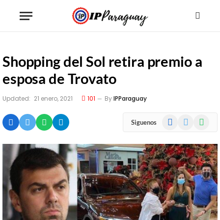
Shopping del Sol retira premio a
esposa de Trovato
Updated:
21 enero, 2021
101
By
IPParaguay
Facebook
X
WhatsA
Siguenos
(Twitter)