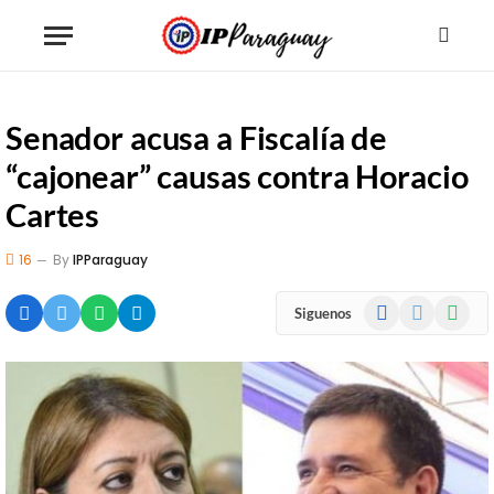
Senador acusa a Fiscalía de
“cajonear” causas contra Horacio
Cartes
16
By
IPParaguay
Facebook
X
WhatsA
Siguenos
(Twitter)