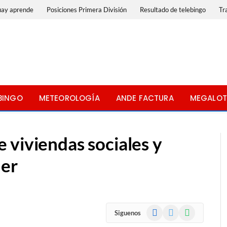
uay aprende
Posiciones Primera División
Resultado de telebingo
Tr
BINGO
METEOROLOGÍA
ANDE FACTURA
MEGALOT
 viviendas sociales y
ler
Facebook
X
WhatsApp
Siguenos
(Twitter)