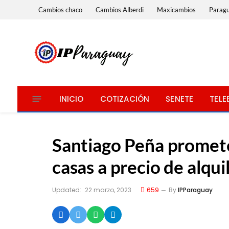
Cambios chaco
Cambios Alberdi
Maxicambios
Parag
INICIO
COTIZACIÓN
SENETE
TELE
Santiago Peña promete
casas a precio de alqui
Updated:
22 marzo, 2023
659
By
IPParaguay