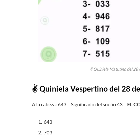
✌ Quiniela Matutino del 28 
✌ Quiniela Vespertino del
28
de
A la cabeza: 643 – Significado del sueño 43 –
EL C
643
703