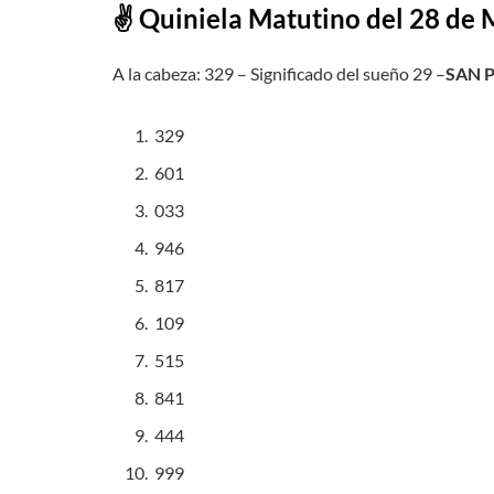
✌ Quiniela Matutino del
28
de 
A la cabeza: 329 – Significado del sueño 29 –
SAN 
329
601
033
946
817
109
515
841
444
999