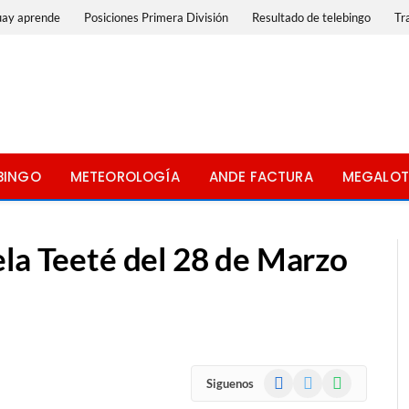
uay aprende
Posiciones Primera División
Resultado de telebingo
Tr
BINGO
METEOROLOGÍA
ANDE FACTURA
MEGALOT
ela Teeté del 28 de Marzo
Facebook
X
WhatsApp
Siguenos
(Twitter)