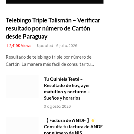
Telebingo Triple Talismán – Verificar
resultado por número de Cartón
desde Paraguay
2,419K
Views
Updated:
6 julio, 2026
Resultado de telebingo triple por número de
Cartón: La manera más facil de consultar tu…
Tu Quiniela Teeté –
Resultado de hoy, ayer
matutino y nocturno –
Sueños y horarios
3 agosto, 2026
【 Factura de 𝗔𝗡𝗗𝗘 】
Consulta tu factura de ANDE
por número de NIS