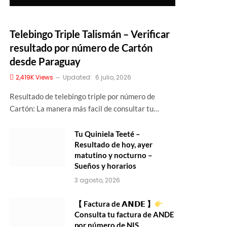
Telebingo Triple Talismán – Verificar
resultado por número de Cartón
desde Paraguay
2,419K
Views
Updated:
6 julio, 2026
Resultado de telebingo triple por número de
Cartón: La manera más facil de consultar tu…
Tu Quiniela Teeté –
Resultado de hoy, ayer
matutino y nocturno –
Sueños y horarios
3 agosto, 2026
【 Factura de 𝗔𝗡𝗗𝗘 】
Consulta tu factura de ANDE
por número de NIS