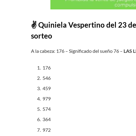
✌ Quiniela
Vespertino
del 23 d
sorteo
A la cabeza: 176 – Significado del sueño 76 –
LAS 
176
546
459
979
574
364
972