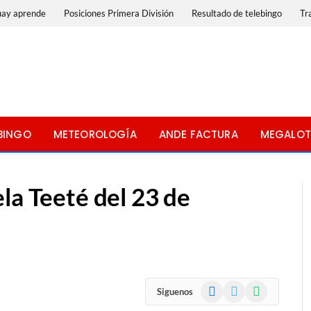
uay aprende
Posiciones Primera División
Resultado de telebingo
Tr
BINGO
METEOROLOGÍA
ANDE FACTURA
MEGALOT
la Teeté del 23 de
Facebook
X
WhatsApp
Siguenos
(Twitter)