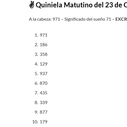
✌ Quiniela
Matutino
del 23 de 
A la cabeza: 971 – Significado del sueño 71 –
EXC
971
186
358
129
937
870
435
339
877
179