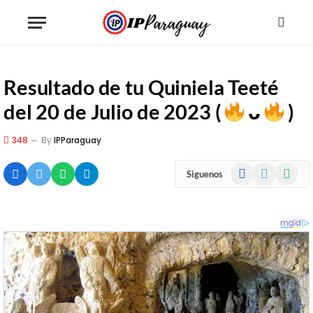
Resultado de tu Quiniela Teeté
del 20 de Julio de 2023 (
ᴗ
)
348
By
IPParaguay
Facebook
X
WhatsA
Siguenos
(Twitter)