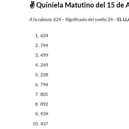
✌ Quiniela Matutino del 15 de
A la cabeza: 624 – Significado del sueño 24 –
EL L
624
794
499
249
228
794
805
892
939
437