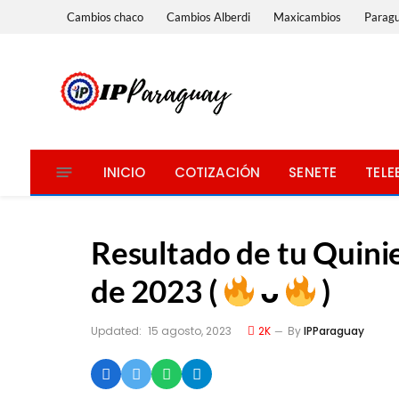
Cambios chaco
Cambios Alberdi
Maxicambios
Parag
INICIO
COTIZACIÓN
SENETE
TELE
Resultado de tu Quinie
de 2023 (
ᴗ
)
Updated:
15 agosto, 2023
2K
By
IPParaguay