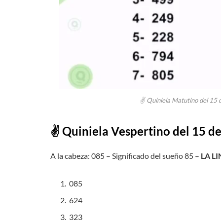
✌ Quiniela Matutino del 15 
✌ Quiniela Vespertino del 15 d
A la cabeza: 085 – Significado del sueño 85 –
LA L
085
624
323