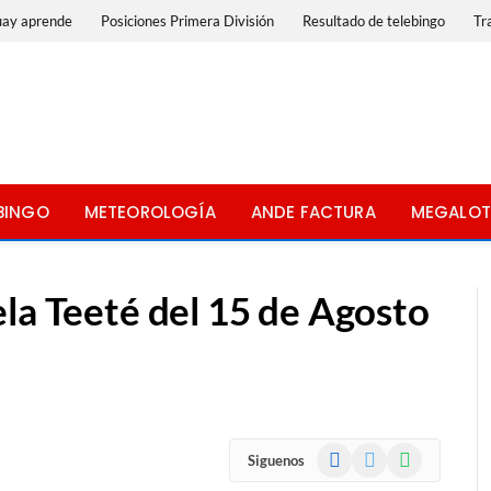
uay aprende
Posiciones Primera División
Resultado de telebingo
Tr
BINGO
METEOROLOGÍA
ANDE FACTURA
MEGALOT
la Teeté del 15 de Agosto
Facebook
X
WhatsApp
Siguenos
(Twitter)