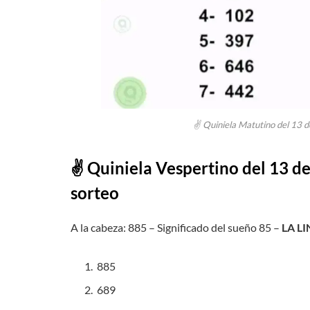
✌ Quiniela Matutino del 13 d
✌ Quiniela
Vespertino
del 13 d
sorteo
A la cabeza: 885 – Significado del sueño 85 –
LA L
885
689