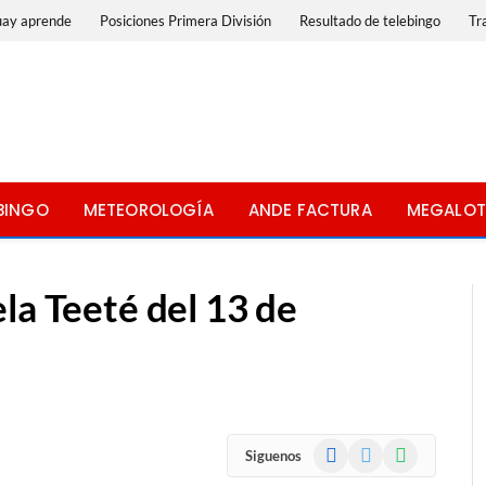
uay aprende
Posiciones Primera División
Resultado de telebingo
Tr
BINGO
METEOROLOGÍA
ANDE FACTURA
MEGALOT
la Teeté del 13 de
Facebook
X
WhatsApp
Siguenos
(Twitter)