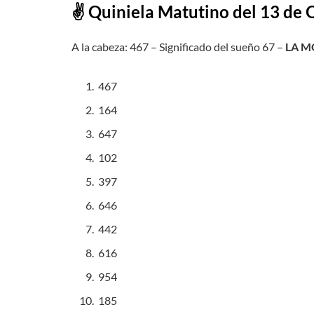
✌ Quiniela
Matutino
del 13 de 
A la cabeza: 467 – Significado del sueño 67 –
LA M
467
164
647
102
397
646
442
616
954
185