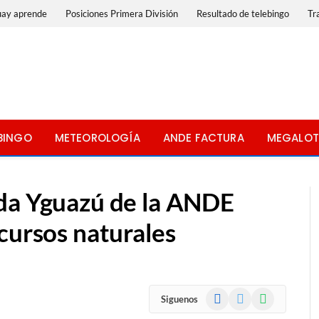
uay aprende
Posiciones Primera División
Resultado de telebingo
Tr
BINGO
METEOROLOGÍA
ANDE FACTURA
MEGALOT
da Yguazú de la ANDE
cursos naturales
Facebook
X
WhatsApp
Siguenos
(Twitter)