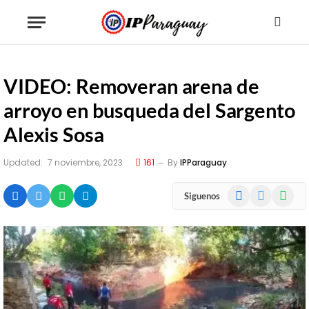
VIDEO: Removeran arena de
arroyo en busqueda del Sargento
Alexis Sosa
Updated:
7 noviembre, 2023
161
By
IPParaguay
Facebook
X
WhatsA
Siguenos
(Twitter)