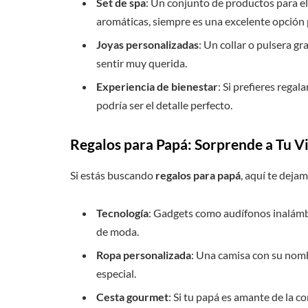
Set de spa
: Un conjunto de productos para el
aromáticas, siempre es una excelente opción
Joyas personalizadas
: Un collar o pulsera g
sentir muy querida.
Experiencia de bienestar
: Si prefieres regal
podría ser el detalle perfecto.
Regalos para Papá: Sorprende a Tu Vi
Si estás buscando
regalos para papá
, aquí te deja
Tecnología
: Gadgets como audífonos inalámbr
de moda.
Ropa personalizada
: Una camisa con su nomb
especial.
Cesta gourmet
: Si tu papá es amante de la 