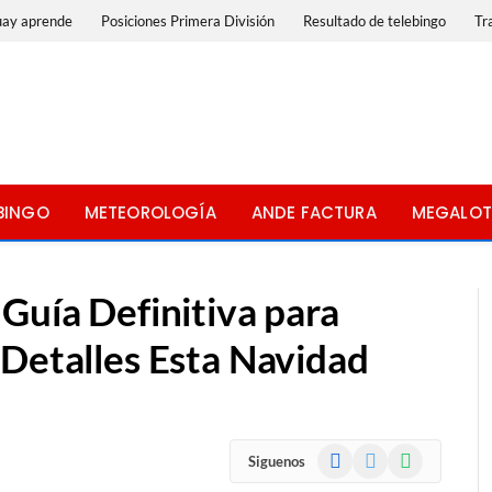
uay aprende
Posiciones Primera División
Resultado de telebingo
Tr
BINGO
METEOROLOGÍA
ANDE FACTURA
MEGALOT
Guía Definitiva para
 Detalles Esta Navidad
Facebook
X
WhatsApp
Siguenos
(Twitter)