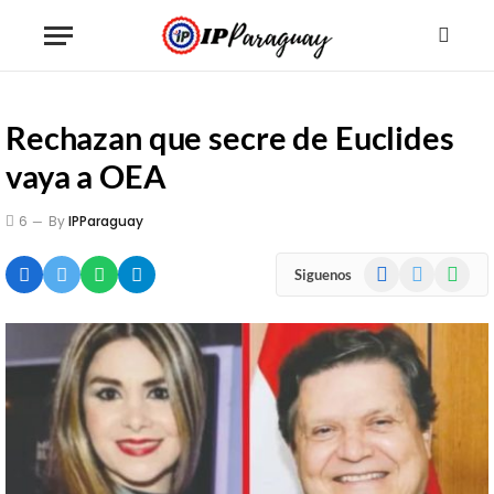
Rechazan que secre de Euclides
vaya a OEA
6
By
IPParaguay
Facebook
X
WhatsA
Siguenos
(Twitter)