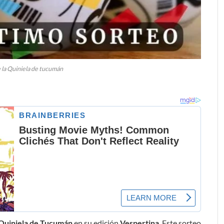
 la Quiniela de tucumán
Quiniela de Tucumán
en su edición
Vespertina
. Este sorteo