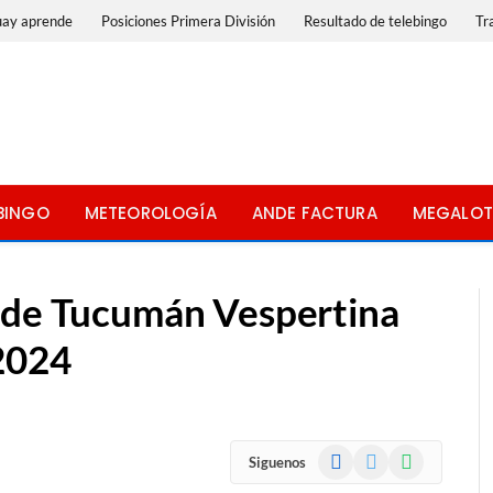
uay aprende
Posiciones Primera División
Resultado de telebingo
Tr
BINGO
METEOROLOGÍA
ANDE FACTURA
MEGALOT
a de Tucumán Vespertina
 2024
Facebook
X
WhatsApp
Siguenos
(Twitter)