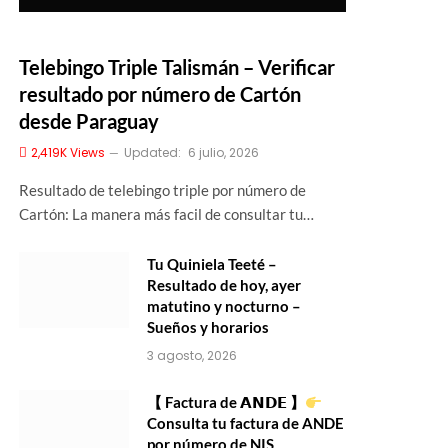
Telebingo Triple Talismán – Verificar
resultado por número de Cartón
desde Paraguay
2,419K
Views
Updated:
6 julio, 2026
Resultado de telebingo triple por número de
Cartón: La manera más facil de consultar tu…
Tu Quiniela Teeté –
Resultado de hoy, ayer
matutino y nocturno –
Sueños y horarios
3 agosto, 2026
【 Factura de 𝗔𝗡𝗗𝗘 】
Consulta tu factura de ANDE
por número de NIS