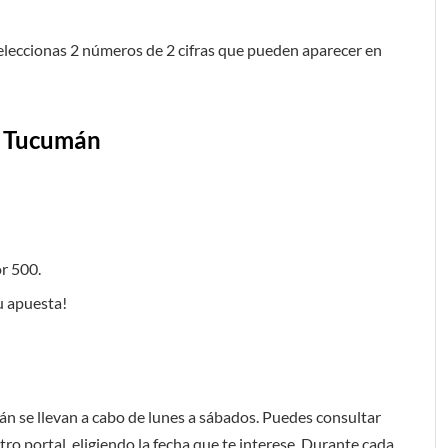
seleccionas 2 números de 2 cifras que pueden aparecer en
e Tucumán
or 500.
tu apuesta!
n se llevan a cabo de lunes a sábados. Puedes consultar
tro portal, eligiendo la fecha que te interese. Durante cada