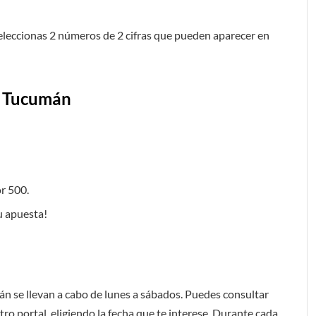
seleccionas 2 números de 2 cifras que pueden aparecer en
e Tucumán
or 500.
tu apuesta!
n se llevan a cabo de lunes a sábados. Puedes consultar
tro portal, eligiendo la fecha que te interese. Durante cada