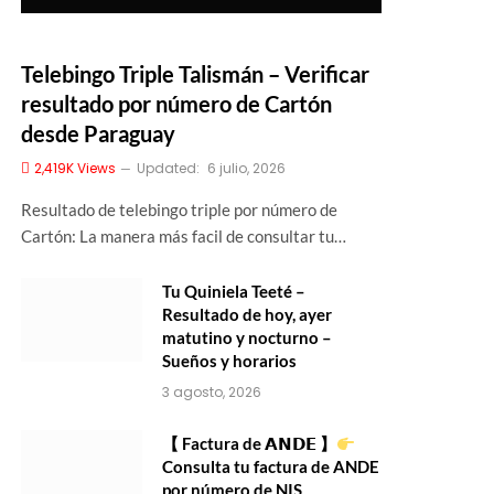
Telebingo Triple Talismán – Verificar
resultado por número de Cartón
desde Paraguay
2,419K
Views
Updated:
6 julio, 2026
Resultado de telebingo triple por número de
Cartón: La manera más facil de consultar tu…
Tu Quiniela Teeté –
Resultado de hoy, ayer
matutino y nocturno –
Sueños y horarios
3 agosto, 2026
【 Factura de 𝗔𝗡𝗗𝗘 】
Consulta tu factura de ANDE
por número de NIS