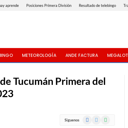
uay aprende
Posiciones Primera División
Resultado de telebingo
Tr
BINGO
METEOROLOGÍA
ANDE FACTURA
MEGALOT
 de Tucumán Primera del
023
Facebook
X
WhatsApp
Siguenos
(Twitter)