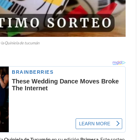
 la Quiniela de tucumán
la
Quiniela de Tucumán
en su edición
Primera
. Este sorteo