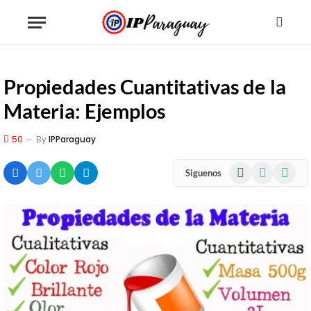
Propiedades Cuantitativas de la
Materia: Ejemplos
50
By
IPParaguay
Facebook
X
WhatsA
Siguenos
(Twitter)