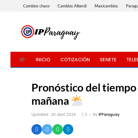
Cambios chaco
Cambios Alberdi
Maxicambios
Parag
INICIO
COTIZACIÓN
SENETE
TELE
Pronóstico del tiempo 
mañana
Updated:
20 abril, 2024
2
By
IPParaguay