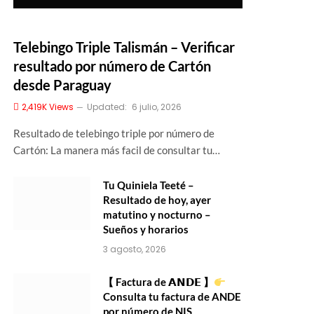
Telebingo Triple Talismán – Verificar
resultado por número de Cartón
desde Paraguay
2,419K
Views
Updated:
6 julio, 2026
Resultado de telebingo triple por número de
Cartón: La manera más facil de consultar tu…
Tu Quiniela Teeté –
Resultado de hoy, ayer
matutino y nocturno –
Sueños y horarios
3 agosto, 2026
【 Factura de 𝗔𝗡𝗗𝗘 】
Consulta tu factura de ANDE
por número de NIS