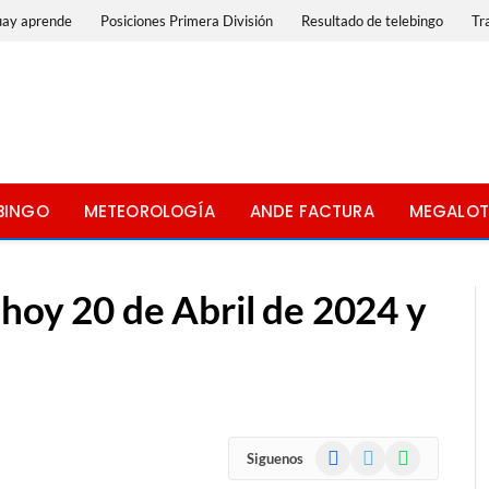
uay aprende
Posiciones Primera División
Resultado de telebingo
Tr
BINGO
METEOROLOGÍA
ANDE FACTURA
MEGALOT
hoy 20 de Abril de 2024 y
Facebook
X
WhatsApp
Siguenos
(Twitter)