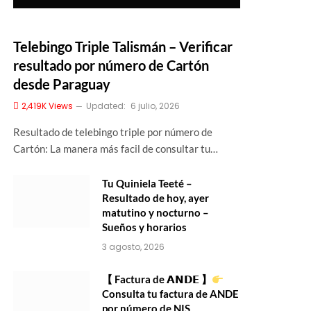
Telebingo Triple Talismán – Verificar
resultado por número de Cartón
desde Paraguay
2,419K
Views
Updated:
6 julio, 2026
Resultado de telebingo triple por número de
Cartón: La manera más facil de consultar tu…
Tu Quiniela Teeté –
Resultado de hoy, ayer
matutino y nocturno –
Sueños y horarios
3 agosto, 2026
【 Factura de 𝗔𝗡𝗗𝗘 】
Consulta tu factura de ANDE
por número de NIS