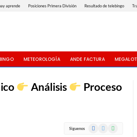
uay aprende
Posiciones Primera División
Resultado de telebingo
Tr
BINGO
METEOROLOGÍA
ANDE FACTURA
MEGALOT
nico
Análisis
Proceso
Facebook
X
WhatsApp
Siguenos
(Twitter)