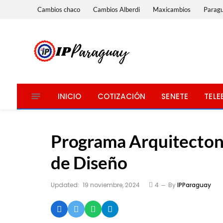
Cambios chaco
Cambios Alberdi
Maxicambios
Parag
INICIO
COTIZACIÓN
SENETE
TELE
Programa Arquitecto
de Diseño
Updated:
19 noviembre, 2024
4
By
IPParaguay