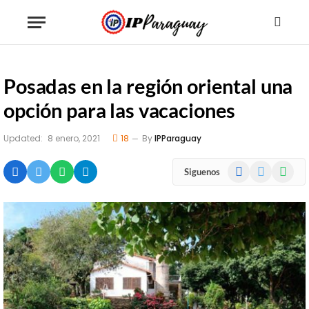
Posadas en la región oriental una
opción para las vacaciones
Updated:
8 enero, 2021
18
By
IPParaguay
Facebook
X
WhatsA
Siguenos
(Twitter)