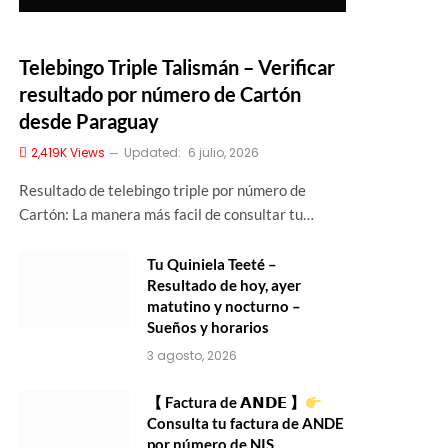
Telebingo Triple Talismán – Verificar
resultado por número de Cartón
desde Paraguay
2,419K
Views
Updated:
6 julio, 2026
Resultado de telebingo triple por número de
Cartón: La manera más facil de consultar tu…
Tu Quiniela Teeté –
Resultado de hoy, ayer
matutino y nocturno –
Sueños y horarios
3 agosto, 2026
【 Factura de 𝗔𝗡𝗗𝗘 】
Consulta tu factura de ANDE
por número de NIS