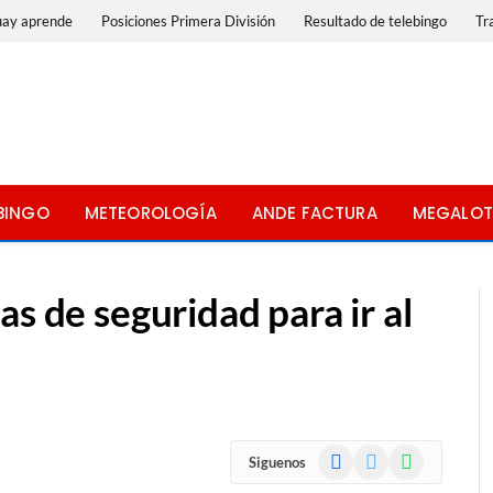
uay aprende
Posiciones Primera División
Resultado de telebingo
Tr
BINGO
METEOROLOGÍA
ANDE FACTURA
MEGALOT
s de seguridad para ir al
Facebook
X
WhatsApp
Siguenos
(Twitter)