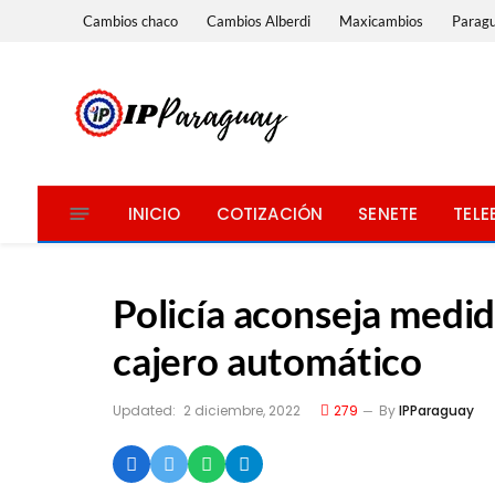
Cambios chaco
Cambios Alberdi
Maxicambios
Parag
INICIO
COTIZACIÓN
SENETE
TELE
Policía aconseja medida
cajero automático
Updated:
2 diciembre, 2022
279
By
IPParaguay